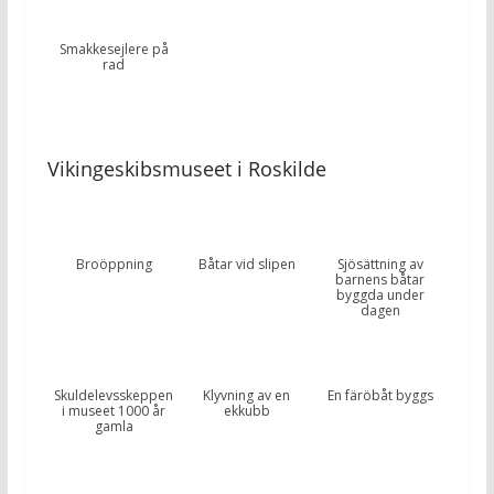
Smakkesejlere på
rad
Vikingeskibsmuseet i Roskilde
Broöppning
Båtar vid slipen
Sjösättning av
barnens båtar
byggda under
dagen
Skuldelevsskeppen
Klyvning av en
En färöbåt byggs
i museet 1000 år
ekkubb
gamla