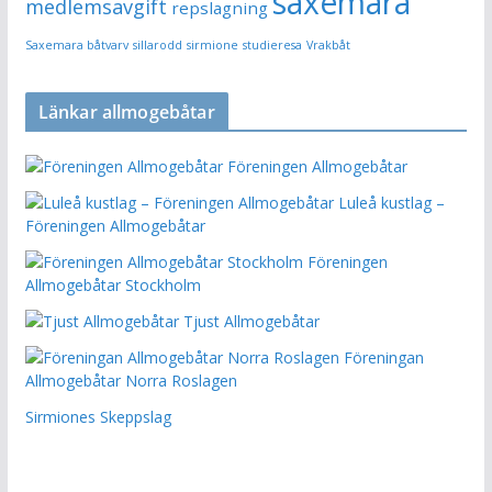
saxemara
medlemsavgift
repslagning
Saxemara båtvarv
sillarodd
sirmione
studieresa
Vrakbåt
Länkar allmogebåtar
Föreningen Allmogebåtar
Luleå kustlag –
Föreningen Allmogebåtar
Föreningen
Allmogebåtar Stockholm
Tjust Allmogebåtar
Föreningan
Allmogebåtar Norra Roslagen
Sirmiones Skeppslag