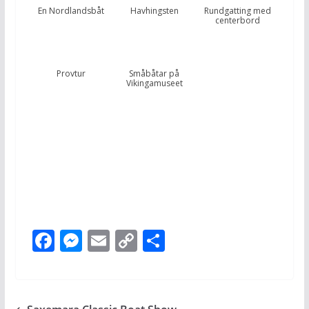
En Nordlandsbåt
Havhingsten
Rundgatting med
centerbord
Provtur
Småbåtar på
Vikingamuseet
F
M
E
C
D
ac
e
m
o
el
e
ss
ai
p
a
b
e
l
y