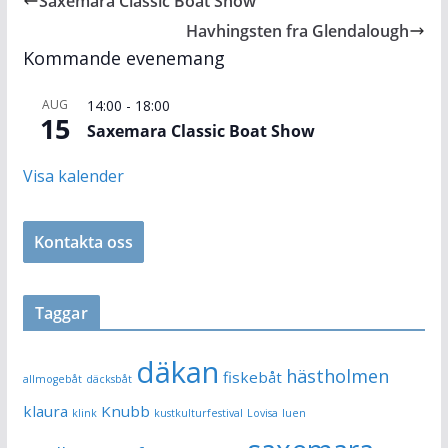
Saxemara Classic Boat Show
o
n
Li
Havhingsten fra Glendalough
o
g
n
Kommande evenemang
k
er
k
AUG
14:00
-
18:00
15
Saxemara Classic Boat Show
Visa kalender
Kontakta oss
Taggar
däkan
hästholmen
fiskebåt
allmogebåt
däcksbåt
klaura
Knubb
klink
kustkulturfestival
Lovisa
luen