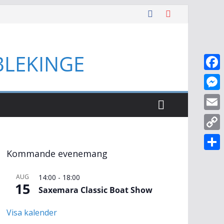
BLEKINGE
F
a
M
c
e
E
e
s
m
C
b
s
a
Kommande evenemang
o
o
D
e
i
p
o
e
AUG
14:00
-
18:00
n
l
15
y
Saxemara Classic Boat Show
k
l
g
L
a
e
Visa kalender
i