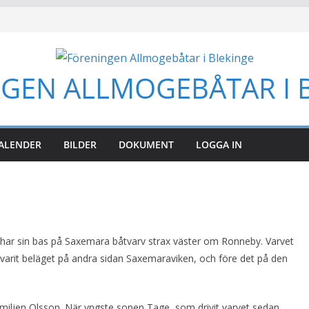
GEN ALLMOGEBÅTAR I 
ALENDER
BILDER
DOKUMENT
LOGGA IN
 har sin bas på Saxemara båtvarv strax väster om Ronneby. Varvet
 varit beläget på andra sidan Saxemaraviken, och före det på den
familjen Olsson. När yngste sonen Tage, som drivit varvet sedan