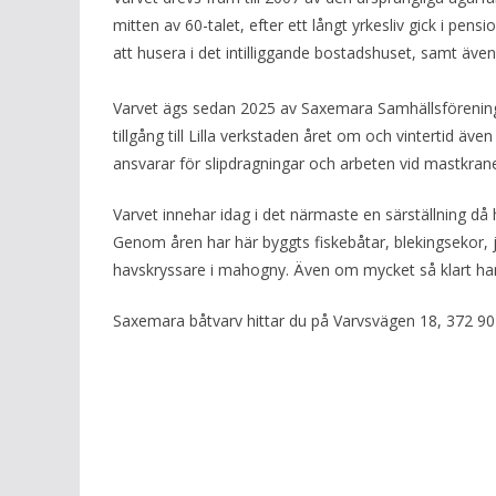
mitten av 60-talet, efter ett långt yrkesliv gick i pe
att husera i det intilliggande bostadshuset, samt även 
Varvet ägs sedan 2025 av Saxemara Samhällsförening
tillgång till Lilla verkstaden året om och vintertid även
ansvarar för slipdragningar och arbeten vid mastkran
Varvet innehar idag i det närmaste en särställning då 
Genom åren har här byggts fiskebåtar, blekingsekor, j
havskryssare i mahogny. Även om mycket så klart har 
Saxemara båtvarv hittar du på Varvsvägen 18, 372 9