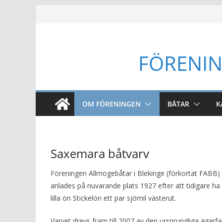
Hoppa
till
innehåll
FÖRENIN
OM FÖRENINGEN
BÅTAR
K
Saxemara båtvarv
Föreningen Allmogebåtar i Blekinge (förkortat FABB)
anlades på nuvarande plats 1927 efter att tidigare ha
lilla ön Stickelön ett par sjömil västerut.
Varvet drevs fram till 2007 av den ursprungliga ägar