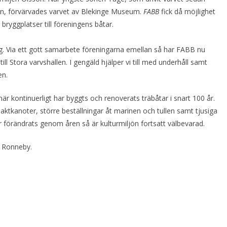
nsion, förvärvades varvet av Blekinge Museum.
FABB
fick då möjlighet
bryggplatser till föreningens båtar.
. Via ett gott samarbete föreningarna emellan så har FABB nu
 till Stora varvshallen. I gengäld hjälper vi till med underhåll samt
en.
här kontinuerligt har byggts och renoverats träbåtar i snart 100 år.
aktkanoter, större beställningar åt marinen och tullen samt tjusiga
förändrats genom åren så är kulturmiljön fortsatt välbevarad.
0 Ronneby.