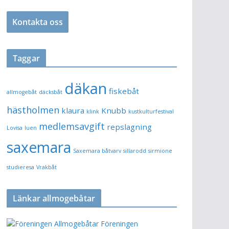
r
n
Kontakta oss
k
Taggar
däkan
fiskebåt
allmogebåt
däcksbåt
hästholmen
klaura
Knubb
klink
kustkulturfestival
medlemsavgift
repslagning
Lovisa
luen
saxemara
Saxemara båtvarv
sillarodd
sirmione
studieresa
Vrakbåt
Länkar allmogebåtar
Föreningen