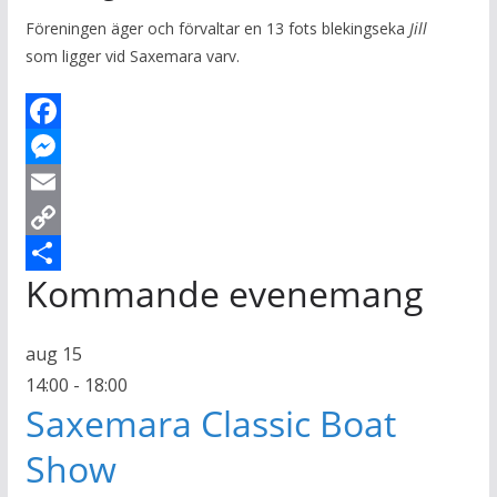
Föreningen äger och förvaltar en 13 fots blekingseka
Jill
som ligger vid Saxemara varv.
F
a
M
c
e
E
e
s
m
C
Kommande evenemang
b
s
a
o
D
o
e
i
p
e
aug
15
o
n
l
y
l
14:00
-
18:00
k
g
L
a
Saxemara Classic Boat
e
i
Show
r
n