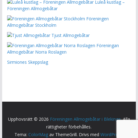
Luleå kustlag –
Föreningen Allmogebåtar
Föreningen
Allmogebåtar Stockholm
Tjust Allmogebåtar
Föreningan
Allmogebåtar Norra Roslagen
Sirmiones Skeppslag
Upphovsrätt © 2026
Föreningen Allmogebåtar i Blekinge
. Alla
rättigheter förbehålles.
Tema:
ColorMag
av ThemeGrill. Drivs med
WordPress
.