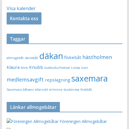
k
Visa kalender
Kontakta oss
Taggar
däkan
hästholmen
fiskebåt
allmogebåt
däcksbåt
klaura
Knubb
klink
kustkulturfestival
Lovisa
luen
saxemara
medlemsavgift
repslagning
Saxemara båtvarv
sillarodd
sirmione
studieresa
Vrakbåt
Länkar allmogebåtar
Föreningen Allmogebåtar