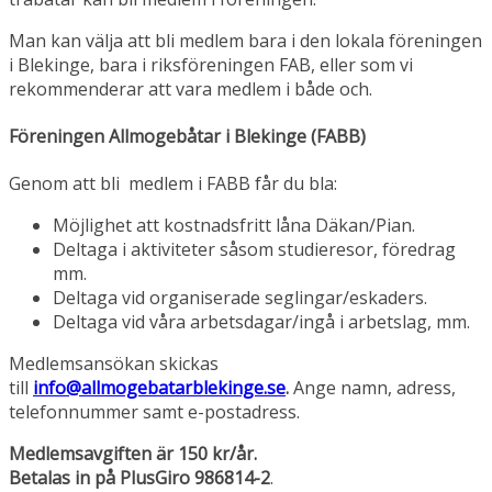
Man kan välja att bli medlem bara i den lokala föreningen
i Blekinge, bara i riksföreningen FAB, eller som vi
rekommenderar att vara medlem i både och.
Föreningen Allmogebåtar i Blekinge (FABB)
Genom att bli medlem i FABB får du bla:
Möjlighet att kostnadsfritt låna Däkan/Pian.
Deltaga i aktiviteter såsom studieresor, föredrag
mm.
Deltaga vid organiserade seglingar/eskaders.
Deltaga vid våra arbetsdagar/ingå i arbetslag, mm.
Medlemsansökan skickas
till
info@allmogebatarblekinge.se
.
Ange namn, adress,
telefonnummer samt e-postadress.
Medlemsavgiften är 150 kr/år.
Betalas in på PlusGiro 986814-2
.