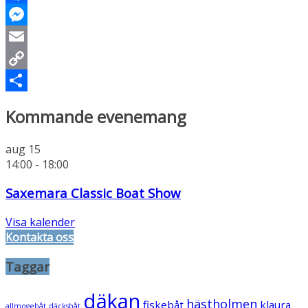
Facebook
Messenger
Email
Copy
Link
Dela
Kommande evenemang
aug
15
14:00
-
18:00
Saxemara Classic Boat Show
Visa kalender
Kontakta oss
Taggar
däkan
hästholmen
fiskebåt
klaura
allmogebåt
däcksbåt