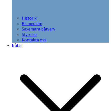
Historik
Bli medlem
Saxemara båtvarv
Styrelse
Kontakta oss
Båtar