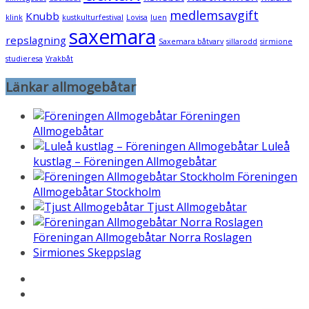
medlemsavgift
Knubb
klink
kustkulturfestival
Lovisa
luen
saxemara
repslagning
Saxemara båtvarv
sillarodd
sirmione
studieresa
Vrakbåt
Länkar allmogebåtar
Föreningen
Allmogebåtar
Luleå
kustlag – Föreningen Allmogebåtar
Föreningen
Allmogebåtar Stockholm
Tjust Allmogebåtar
Föreningan Allmogebåtar Norra Roslagen
Sirmiones Skeppslag