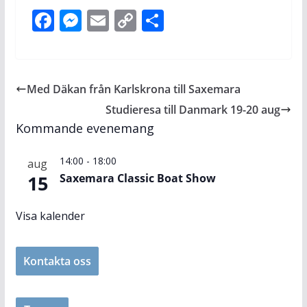
F
M
E
C
D
ac
e
m
o
el
e
ss
ai
p
a
b
e
l
y
Med Däkan från Karlskrona till Saxemara
o
n
Li
Studieresa till Danmark 19-20 aug
o
g
n
Kommande evenemang
k
er
k
14:00
-
18:00
aug
15
Saxemara Classic Boat Show
Visa kalender
Kontakta oss