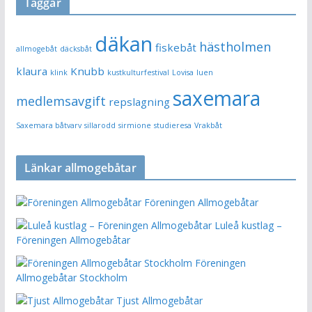
Taggar
däkan
hästholmen
fiskebåt
allmogebåt
däcksbåt
klaura
Knubb
klink
kustkulturfestival
Lovisa
luen
saxemara
medlemsavgift
repslagning
Saxemara båtvarv
sillarodd
sirmione
studieresa
Vrakbåt
Länkar allmogebåtar
Föreningen Allmogebåtar
Luleå kustlag –
Föreningen Allmogebåtar
Föreningen
Allmogebåtar Stockholm
Tjust Allmogebåtar