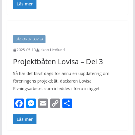
e
ss
ai
p
a
Läs mer
b
e
l
y
o
n
Li
o
g
n
DÄCKAREN LOVISA
k
er
k
2025-05-13
Jakob Hedlund
Projektbåten Lovisa – Del 3
Så har det blivit dags för ännu en uppdatering om
föreningens projektbåt, däckaren Lovisa.
Rivningsarbetet som inleddes i förra inlägget
F
M
E
C
D
ac
e
m
o
el
e
ss
ai
p
a
Läs mer
b
e
l
y