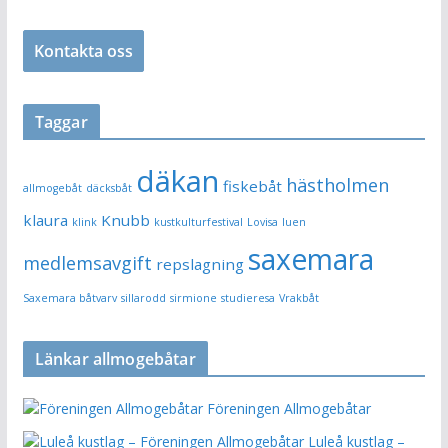
Kontakta oss
Taggar
däkan
hästholmen
fiskebåt
allmogebåt
däcksbåt
klaura
Knubb
klink
kustkulturfestival
Lovisa
luen
saxemara
medlemsavgift
repslagning
Saxemara båtvarv
sillarodd
sirmione
studieresa
Vrakbåt
Länkar allmogebåtar
Föreningen Allmogebåtar
Luleå kustlag –