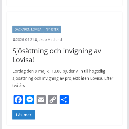
b
e
l
y
o
n
Li
o
g
n
DÄCKAREN LOVISA
NYHETER
k
er
k
2026-04-21
Jakob Hedlund
Sjösättning och invigning av
Lovisa!
Lördag den 9 maj kl. 13.00 bjuder vi in till högtidlig
sjösättning och invigning av projektbåten Lovisa. Efter
två års
F
M
E
C
D
ac
e
m
o
el
e
ss
ai
p
a
Läs mer
b
e
l
y