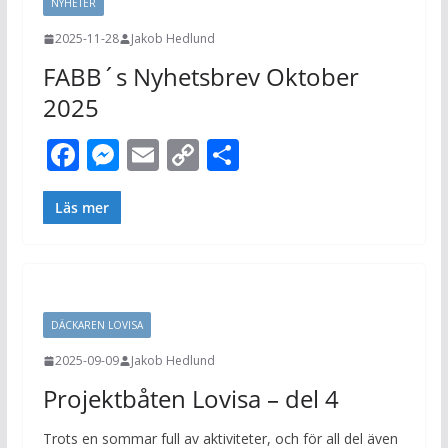
NYHETER
k
er
k
2025-11-28
Jakob Hedlund
FABB´s Nyhetsbrev Oktober
2025
F
M
E
C
D
ac
e
m
o
el
e
ss
ai
p
a
Läs mer
b
e
l
y
o
n
Li
o
g
n
DÄCKAREN LOVISA
k
er
k
2025-09-09
Jakob Hedlund
Projektbåten Lovisa – del 4
Trots en sommar full av aktiviteter, och för all del även