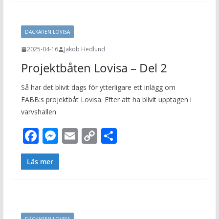
o
n
Li
o
g
n
DÄCKAREN LOVISA
k
er
k
2025-04-16
Jakob Hedlund
Projektbåten Lovisa – Del 2
Så har det blivit dags för ytterligare ett inlägg om
FABB:s projektbåt Lovisa. Efter att ha blivit upptagen i
varvshallen
F
M
E
C
D
ac
e
m
o
el
e
ss
ai
p
a
Läs mer
b
e
l
y
o
n
Li
o
g
n