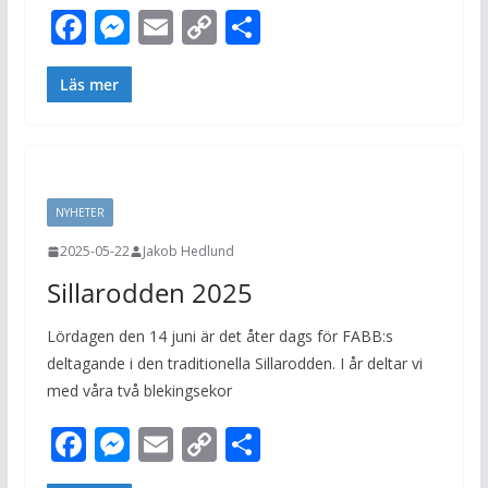
F
M
E
C
D
ac
e
m
o
el
e
ss
ai
p
a
Läs mer
b
e
l
y
o
n
Li
o
g
n
NYHETER
k
er
k
2025-05-22
Jakob Hedlund
Sillarodden 2025
Lördagen den 14 juni är det åter dags för FABB:s
deltagande i den traditionella Sillarodden. I år deltar vi
med våra två blekingsekor
F
M
E
C
D
ac
e
m
o
el