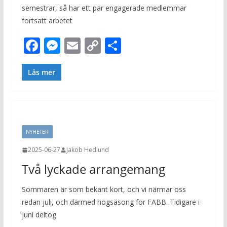
semestrar, så har ett par engagerade medlemmar
fortsatt arbetet
F
M
E
C
D
ac
e
m
o
el
e
ss
ai
p
a
Läs mer
b
e
l
y
o
n
Li
o
g
n
NYHETER
k
er
k
2025-06-27
Jakob Hedlund
Två lyckade arrangemang
Sommaren är som bekant kort, och vi närmar oss
redan juli, och därmed högsäsong för FABB. Tidigare i
juni deltog