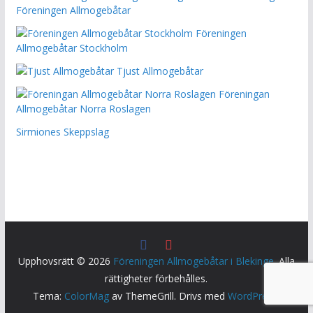
Föreningen Allmogebåtar
Föreningen
Allmogebåtar Stockholm
Tjust Allmogebåtar
Föreningan
Allmogebåtar Norra Roslagen
Sirmiones Skeppslag
Upphovsrätt © 2026
Föreningen Allmogebåtar i Blekinge
. Alla
rättigheter förbehålles.
Tema:
ColorMag
av ThemeGrill. Drivs med
WordPress
.