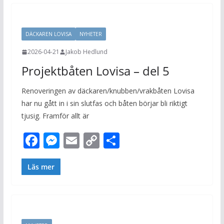
o
n
Li
o
g
n
DÄCKAREN LOVISA
NYHETER
k
er
k
2026-04-21
Jakob Hedlund
Projektbåten Lovisa – del 5
Renoveringen av däckaren/knubben/vrakbåten Lovisa
har nu gått in i sin slutfas och båten börjar bli riktigt
tjusig. Framför allt är
F
M
E
C
D
ac
e
m
o
el
e
ss
ai
p
a
Läs mer
b
e
l
y
o
n
Li
o
g
n