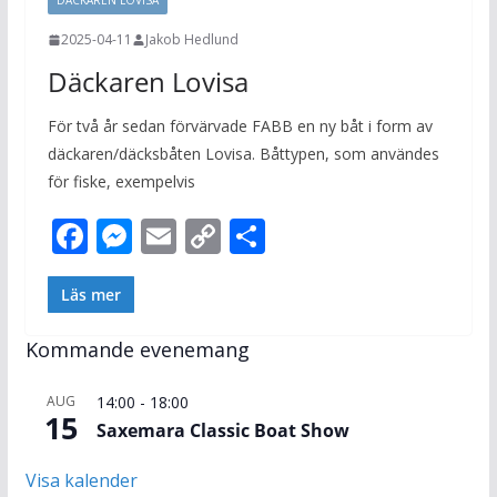
DÄCKAREN LOVISA
k
er
k
2025-04-11
Jakob Hedlund
Däckaren Lovisa
För två år sedan förvärvade FABB en ny båt i form av
däckaren/däcksbåten Lovisa. Båttypen, som användes
för fiske, exempelvis
F
M
E
C
D
ac
e
m
o
el
e
ss
ai
p
a
Läs mer
b
e
l
y
Kommande evenemang
o
n
Li
o
g
n
AUG
14:00
-
18:00
15
Saxemara Classic Boat Show
k
er
k
Visa kalender