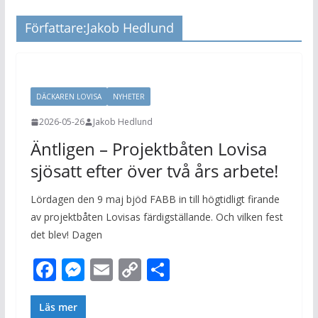
Författare:
Jakob Hedlund
DÄCKAREN LOVISA
NYHETER
2026-05-26
Jakob Hedlund
Äntligen – Projektbåten Lovisa
sjösatt efter över två års arbete!
Lördagen den 9 maj bjöd FABB in till högtidligt firande
av projektbåten Lovisas färdigställande. Och vilken fest
det blev! Dagen
F
M
E
C
D
ac
e
m
o
el
e
ss
ai
p
a
Läs mer