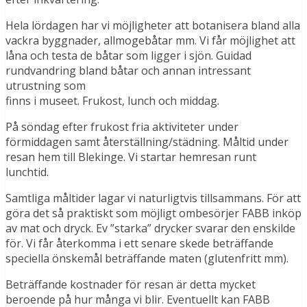
Hela lördagen har vi möjligheter att botanisera bland alla
vackra byggnader, allmogebåtar mm. Vi får möjlighet att
låna och testa de båtar som ligger i sjön. Guidad
rundvandring bland båtar och annan intressant
utrustning som
finns i museet. Frukost, lunch och middag.
På söndag efter frukost fria aktiviteter under
förmiddagen samt återställning/städning. Måltid under
resan hem till Blekinge. Vi startar hemresan runt
lunchtid.
Samtliga måltider lagar vi naturligtvis tillsammans. För att
göra det så praktiskt som möjligt ombesörjer FABB inköp
av mat och dryck. Ev ”starka” drycker svarar den enskilde
för. Vi får återkomma i ett senare skede beträffande
speciella önskemål beträffande maten (glutenfritt mm).
Beträffande kostnader för resan är detta mycket
beroende på hur många vi blir. Eventuellt kan FABB