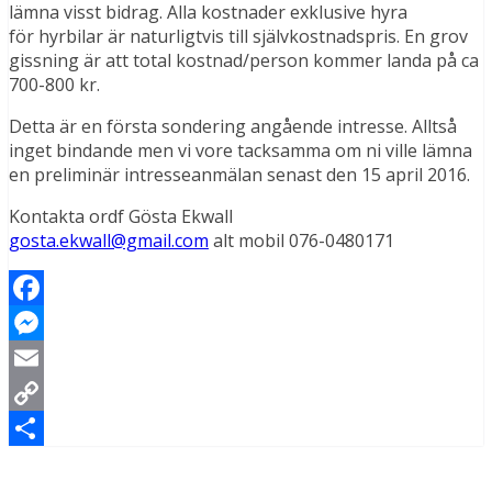
lämna visst bidrag. Alla kostnader exklusive hyra
för hyrbilar är naturligtvis till självkostnadspris. En grov
gissning är att total kostnad/person kommer landa på ca
700-800 kr.
Detta är en första sondering angående intresse. Alltså
inget bindande men vi vore tacksamma om ni ville lämna
en preliminär intresseanmälan senast den 15 april 2016.
Kontakta ordf Gösta Ekwall
gosta.ekwall@gmail.com
alt mobil 076-0480171
Facebook
Messenger
Email
Copy
Link
Dela