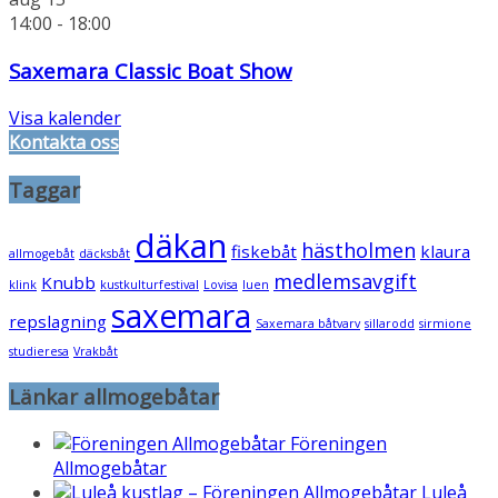
14:00
-
18:00
Saxemara Classic Boat Show
Visa kalender
Kontakta oss
Taggar
däkan
hästholmen
fiskebåt
klaura
allmogebåt
däcksbåt
medlemsavgift
Knubb
klink
kustkulturfestival
Lovisa
luen
saxemara
repslagning
Saxemara båtvarv
sillarodd
sirmione
studieresa
Vrakbåt
Länkar allmogebåtar
Föreningen
Allmogebåtar
Luleå