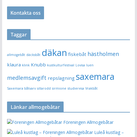
Kontakta oss
Taggar
däkan
hästholmen
fiskebåt
allmogebåt
däcksbåt
klaura
Knubb
klink
kustkulturfestival
Lovisa
luen
saxemara
medlemsavgift
repslagning
Saxemara båtvarv
sillarodd
sirmione
studieresa
Vrakbåt
Länkar allmogebåtar
Föreningen Allmogebåtar
Luleå kustlag –