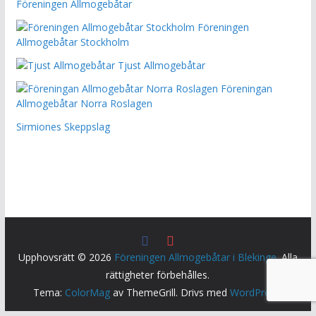
Föreningen Allmogebåtar
Föreningen
Allmogebåtar Stockholm
Tjust Allmogebåtar
Föreningan
Allmogebåtar Norra Roslagen
Sirmiones Skeppslag
Upphovsrätt © 2026
Föreningen Allmogebåtar i Blekinge
. Alla
rättigheter förbehålles.
Tema:
ColorMag
av ThemeGrill. Drivs med
WordPress
.