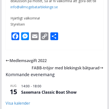
diskussion på mötet, så är ni välkomna att göra det till
info@allmogebatarblekinge.se
Hjärtligt välkomna!
Styrelsen
F
M
E
C
D
ac
e
m
o
el
e
ss
ai
p
a
b
e
l
y
Medlemsavgift 2022
o
n
Li
FABB-tröjor med blekingsk båtparad
o
g
n
Kommande evenemang
k
er
k
AUG
14:00
-
18:00
15
Saxemara Classic Boat Show
Visa kalender