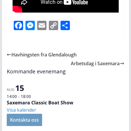
F
M
E
C
D
ac
e
m
o
el
e
ss
ai
p
a
b
e
l
y
Havhingsten fra Glendalough
o
n
Li
Arbetsdag i Saxemara
o
g
n
Kommande evenemang
k
er
k
15
AUG
14:00
-
18:00
Saxemara Classic Boat Show
Visa kalender
Kontakta oss