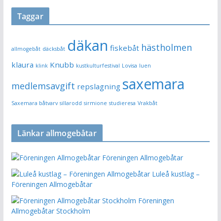
Taggar
däkan
hästholmen
fiskebåt
allmogebåt
däcksbåt
klaura
Knubb
klink
kustkulturfestival
Lovisa
luen
saxemara
medlemsavgift
repslagning
Saxemara båtvarv
sillarodd
sirmione
studieresa
Vrakbåt
Länkar allmogebåtar
Föreningen Allmogebåtar
Luleå kustlag –
Föreningen Allmogebåtar
Föreningen
Allmogebåtar Stockholm