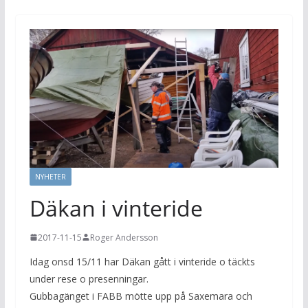
NYHETER
Däkan i vinteride
2017-11-15
Roger Andersson
Idag onsd 15/11 har Däkan gått i vinteride o täckts
under rese o presenningar.
Gubbagänget i FABB mötte upp på Saxemara och